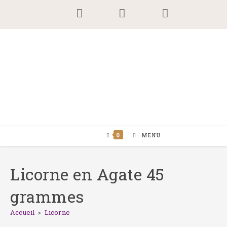
Skip
to
content
0
MENU
Licorne en Agate 45
grammes
Accueil
>
Licorne