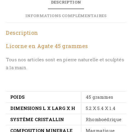
DESCRIPTION
INFORMATIONS COMPLÉMENTAIRES
Description
Licorne en Agate 45 grammes
Tous nos articles sont en pierre naturelle et sculptés
à la main.
POIDS
45 grammes
DIMENSIONS L X LARG X H
5.2 X 5.4 X 1.4
SYSTÈME CRISTALLIN
Rhomboédrique
COMPOSITION MINERALE
Magmatique