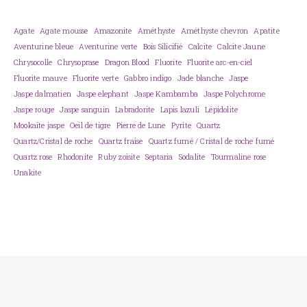
Agate
Agate mousse
Amazonite
Améthyste
Améthyste chevron
Apatite
Aventurine bleue
Aventurine verte
Bois Silicifié
Calcite
Calcite Jaune
Chrysocolle
Chrysoprase
Dragon Blood
Fluorite
Fluorite arc-en-ciel
Fluorite mauve
Fluorite verte
Gabbro indigo
Jade blanche
Jaspe
Jaspe dalmatien
Jaspe elephant
Jaspe Kambamba
Jaspe Polychrome
Jaspe rouge
Jaspe sanguin
Labradorite
Lapis lazuli
Lépidolite
Mookaïte jaspe
Oeil de tigre
Pierre de Lune
Pyrite
Quartz
Quartz/Cristal de roche
Quartz fraise
Quartz fumé / Cristal de roche fumé
Quartz rose
Rhodonite
Ruby zoïsite
Septaria
Sodalite
Tourmaline rose
Unakite