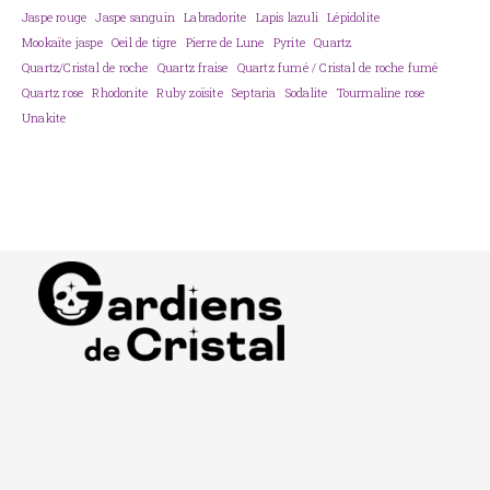
Jaspe rouge
Jaspe sanguin
Labradorite
Lapis lazuli
Lépidolite
Mookaïte jaspe
Oeil de tigre
Pierre de Lune
Pyrite
Quartz
Quartz/Cristal de roche
Quartz fraise
Quartz fumé / Cristal de roche fumé
Quartz rose
Rhodonite
Ruby zoïsite
Septaria
Sodalite
Tourmaline rose
Unakite