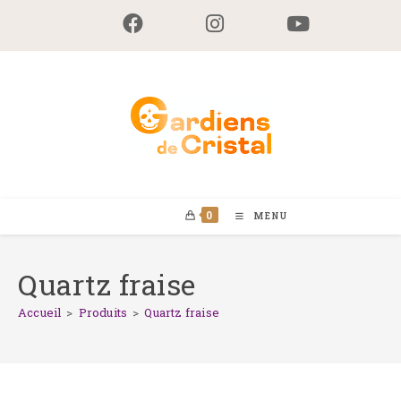
Skip
to
content
0
MENU
Quartz fraise
Accueil
>
Produits
>
Quartz fraise