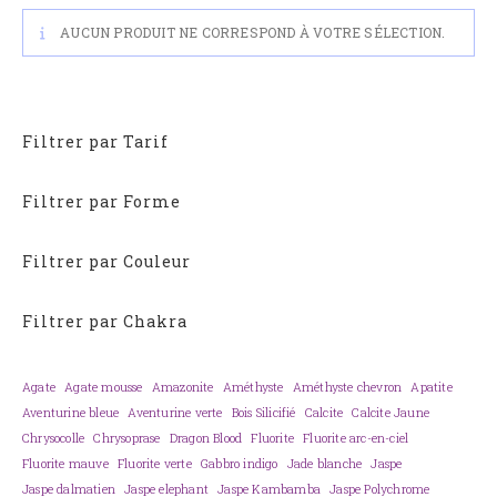
AUCUN PRODUIT NE CORRESPOND À VOTRE SÉLECTION.
Filtrer par Tarif
Filtrer par Forme
Filtrer par Couleur
Filtrer par Chakra
Agate
Agate mousse
Amazonite
Améthyste
Améthyste chevron
Apatite
Aventurine bleue
Aventurine verte
Bois Silicifié
Calcite
Calcite Jaune
Chrysocolle
Chrysoprase
Dragon Blood
Fluorite
Fluorite arc-en-ciel
Fluorite mauve
Fluorite verte
Gabbro indigo
Jade blanche
Jaspe
Jaspe dalmatien
Jaspe elephant
Jaspe Kambamba
Jaspe Polychrome