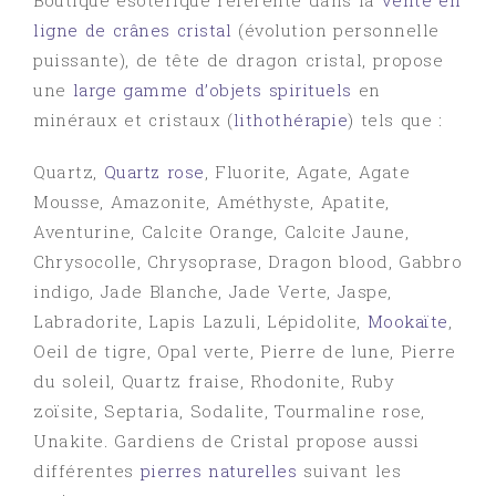
Boutique ésotérique référente dans la
vente en
ligne de crânes cristal
(évolution personnelle
puissante), de tête de dragon cristal, propose
une
large gamme d’objets spirituels
en
minéraux et cristaux (
lithothérapie
) tels que :
Quartz,
Quartz rose
, Fluorite, Agate, Agate
Mousse, Amazonite, Améthyste, Apatite,
Aventurine, Calcite Orange, Calcite Jaune,
Chrysocolle, Chrysoprase, Dragon blood, Gabbro
indigo, Jade Blanche, Jade Verte, Jaspe,
Labradorite, Lapis Lazuli, Lépidolite,
Mookaïte
,
Oeil de tigre, Opal verte, Pierre de lune, Pierre
du soleil, Quartz fraise, Rhodonite, Ruby
zoïsite, Septaria, Sodalite, Tourmaline rose,
Unakite. Gardiens de Cristal propose aussi
différentes
pierres naturelles
suivant les