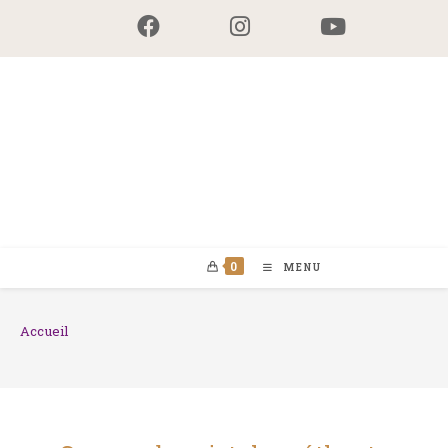
Skip
to
content
0
MENU
Accueil