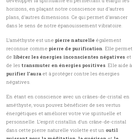
développer la spiritualité en permettant d’élargir les
horizons, en plaçant notre conscience sur d’autres
plans, d’autres dimensions. Ce qui permet d’avancer
dans le sens de notre épanouissement vibratoire.
L’améthyste est une
pierre naturelle
également
reconnue comme
pierre de purification
. Elle permet
de
libérer les énergies inconscientes négatives
et
de les
transmuter en énergies positives
. Elle aide à
purifier l’aura
et à protéger contre les énergies
négatives.
En étant en conscience avec un crânes-de-cristal en
améthyste, vous pouvez bénéficier de ses vertus
énergétiques et améliorer votre vie spirituelle et
personnelle. L’esprit cristallin d’un crâne-de-cristal
dans cette pierre naturelle violette est un
outil
puissant pour la méditation
,
la guérison
et
le