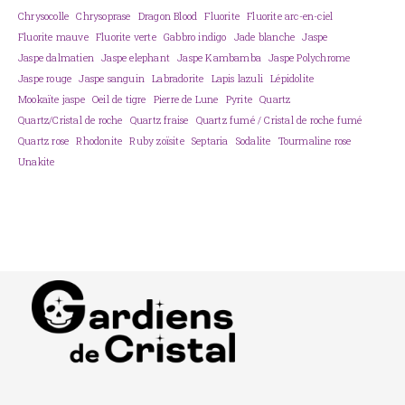
Chrysocolle
Chrysoprase
Dragon Blood
Fluorite
Fluorite arc-en-ciel
Fluorite mauve
Fluorite verte
Gabbro indigo
Jade blanche
Jaspe
Jaspe dalmatien
Jaspe elephant
Jaspe Kambamba
Jaspe Polychrome
Jaspe rouge
Jaspe sanguin
Labradorite
Lapis lazuli
Lépidolite
Mookaïte jaspe
Oeil de tigre
Pierre de Lune
Pyrite
Quartz
Quartz/Cristal de roche
Quartz fraise
Quartz fumé / Cristal de roche fumé
Quartz rose
Rhodonite
Ruby zoïsite
Septaria
Sodalite
Tourmaline rose
Unakite