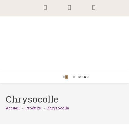
Skip
to
content
0
MENU
Chrysocolle
Accueil
>
Produits
>
Chrysocolle