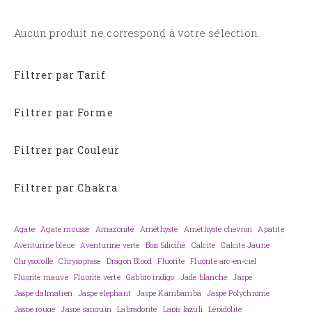
Aucun produit ne correspond à votre sélection.
Filtrer par Tarif
Filtrer par Forme
Filtrer par Couleur
Filtrer par Chakra
Agate
Agate mousse
Amazonite
Améthyste
Améthyste chevron
Apatite
Aventurine bleue
Aventurine verte
Bois Silicifié
Calcite
Calcite Jaune
Chrysocolle
Chrysoprase
Dragon Blood
Fluorite
Fluorite arc-en-ciel
Fluorite mauve
Fluorite verte
Gabbro indigo
Jade blanche
Jaspe
Jaspe dalmatien
Jaspe elephant
Jaspe Kambamba
Jaspe Polychrome
Jaspe rouge
Jaspe sanguin
Labradorite
Lapis lazuli
Lépidolite