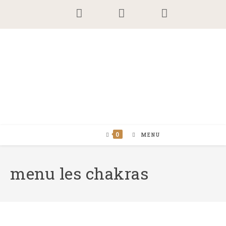
Skip
to
content
0
MENU
menu les chakras