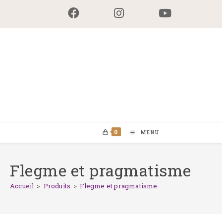
Skip
to
content
0
MENU
Flegme et pragmatisme
Accueil
>
Produits
>
Flegme et pragmatisme