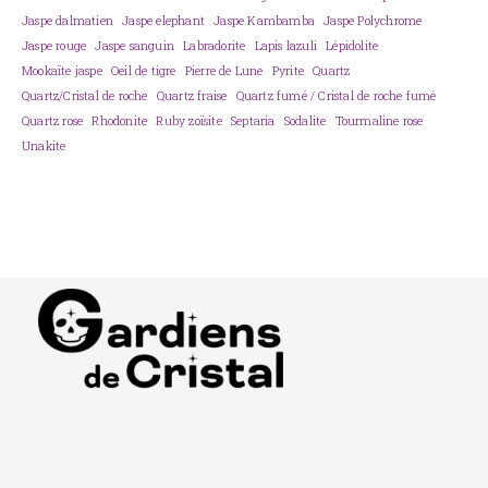
Jaspe dalmatien
Jaspe elephant
Jaspe Kambamba
Jaspe Polychrome
Jaspe rouge
Jaspe sanguin
Labradorite
Lapis lazuli
Lépidolite
Mookaïte jaspe
Oeil de tigre
Pierre de Lune
Pyrite
Quartz
Quartz/Cristal de roche
Quartz fraise
Quartz fumé / Cristal de roche fumé
Quartz rose
Rhodonite
Ruby zoïsite
Septaria
Sodalite
Tourmaline rose
Unakite