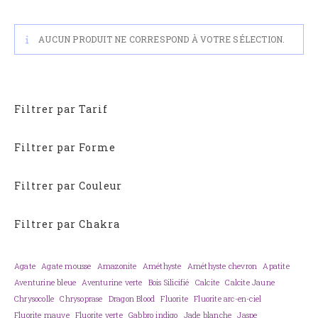
AUCUN PRODUIT NE CORRESPOND À VOTRE SÉLECTION.
Filtrer par Tarif
Filtrer par Forme
Filtrer par Couleur
Filtrer par Chakra
Agate
Agate mousse
Amazonite
Améthyste
Améthyste chevron
Apatite
Aventurine bleue
Aventurine verte
Bois Silicifié
Calcite
Calcite Jaune
Chrysocolle
Chrysoprase
Dragon Blood
Fluorite
Fluorite arc-en-ciel
Fluorite mauve
Fluorite verte
Gabbro indigo
Jade blanche
Jaspe