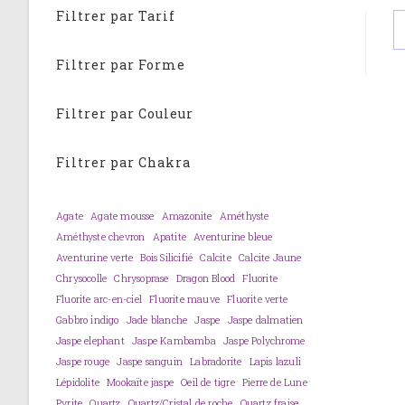
Filtrer par Tarif
Filtrer par Forme
Filtrer par Couleur
Filtrer par Chakra
Agate
Agate mousse
Amazonite
Améthyste
Améthyste chevron
Apatite
Aventurine bleue
Aventurine verte
Bois Silicifié
Calcite
Calcite Jaune
Chrysocolle
Chrysoprase
Dragon Blood
Fluorite
Fluorite arc-en-ciel
Fluorite mauve
Fluorite verte
Gabbro indigo
Jade blanche
Jaspe
Jaspe dalmatien
Jaspe elephant
Jaspe Kambamba
Jaspe Polychrome
Jaspe rouge
Jaspe sanguin
Labradorite
Lapis lazuli
Lépidolite
Mookaïte jaspe
Oeil de tigre
Pierre de Lune
Pyrite
Quartz
Quartz/Cristal de roche
Quartz fraise