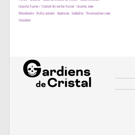
Quartz fumé / Cristal de roche fumé
Quartz rose
Rhodonite
Ruby zoïsite
Septaria
Sodalite
Tourmaline rose
Unakite