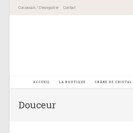
Skip
Connexion / S’enregistrer
Contact
to
content
ACCUEIL
LA BOUTIQUE
CRÂNE DE CRISTAL
Douceur