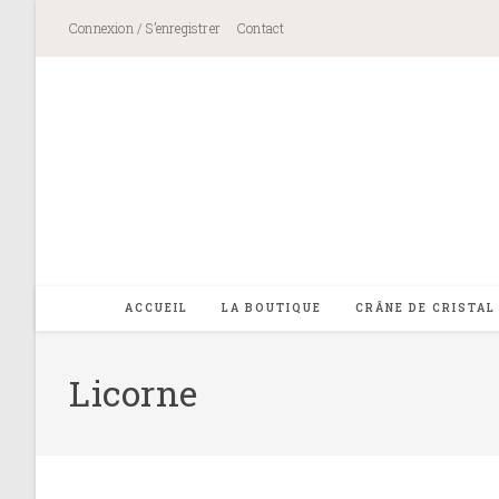
Skip
Connexion / S’enregistrer
Contact
to
content
ACCUEIL
LA BOUTIQUE
CRÂNE DE CRISTAL
Licorne