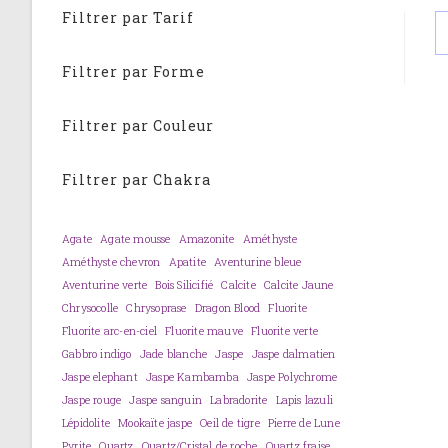
Filtrer par Tarif
Filtrer par Forme
Filtrer par Couleur
Filtrer par Chakra
Agate
Agate mousse
Amazonite
Améthyste
Améthyste chevron
Apatite
Aventurine bleue
Aventurine verte
Bois Silicifié
Calcite
Calcite Jaune
Chrysocolle
Chrysoprase
Dragon Blood
Fluorite
Fluorite arc-en-ciel
Fluorite mauve
Fluorite verte
Gabbro indigo
Jade blanche
Jaspe
Jaspe dalmatien
Jaspe elephant
Jaspe Kambamba
Jaspe Polychrome
Jaspe rouge
Jaspe sanguin
Labradorite
Lapis lazuli
Lépidolite
Mookaïte jaspe
Oeil de tigre
Pierre de Lune
Pyrite
Quartz
Quartz/Cristal de roche
Quartz fraise