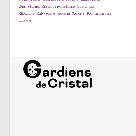
Quartz fumé / Cristal de roche fumé
Quartz rose
Rhodonite
Ruby zoïsite
Septaria
Sodalite
Tourmaline rose
Unakite