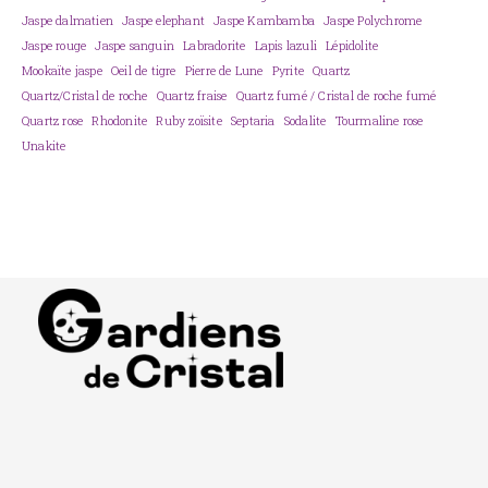
Jaspe dalmatien
Jaspe elephant
Jaspe Kambamba
Jaspe Polychrome
Jaspe rouge
Jaspe sanguin
Labradorite
Lapis lazuli
Lépidolite
Mookaïte jaspe
Oeil de tigre
Pierre de Lune
Pyrite
Quartz
Quartz/Cristal de roche
Quartz fraise
Quartz fumé / Cristal de roche fumé
Quartz rose
Rhodonite
Ruby zoïsite
Septaria
Sodalite
Tourmaline rose
Unakite