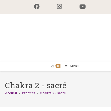
Skip
to
content
0
MENU
Chakra 2 - sacré
Accueil
>
Produits
>
Chakra 2 - sacré