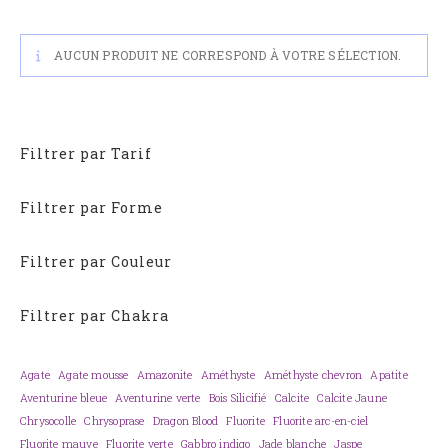
AUCUN PRODUIT NE CORRESPOND À VOTRE SÉLECTION.
Filtrer par Tarif
Filtrer par Forme
Filtrer par Couleur
Filtrer par Chakra
Agate
Agate mousse
Amazonite
Améthyste
Améthyste chevron
Apatite
Aventurine bleue
Aventurine verte
Bois Silicifié
Calcite
Calcite Jaune
Chrysocolle
Chrysoprase
Dragon Blood
Fluorite
Fluorite arc-en-ciel
Fluorite mauve
Fluorite verte
Gabbro indigo
Jade blanche
Jaspe