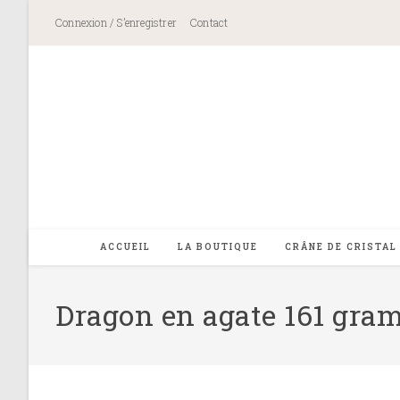
Skip
Connexion / S’enregistrer
Contact
to
content
ACCUEIL
LA BOUTIQUE
CRÂNE DE CRISTAL
Dragon en agate 161 gra