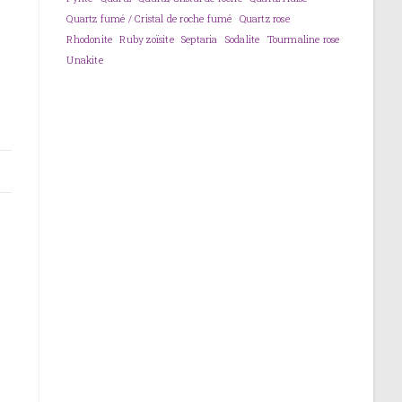
Quartz fumé / Cristal de roche fumé
Quartz rose
Rhodonite
Ruby zoïsite
Septaria
Sodalite
Tourmaline rose
Unakite