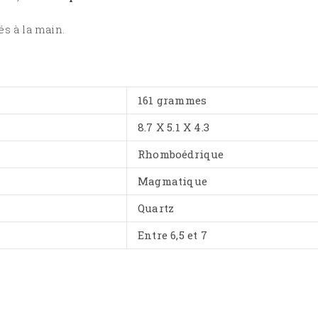
és à la main.
161 grammes
8.7 X 5.1 X 4.3
Rhomboédrique
Magmatique
Quartz
Entre 6,5 et 7