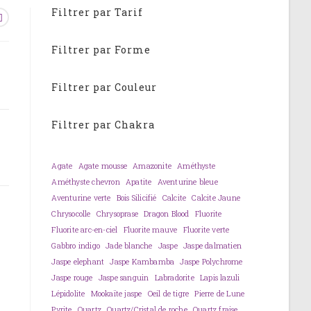
Filtrer par Tarif
Filtrer par Forme
Filtrer par Couleur
Filtrer par Chakra
Agate
Agate mousse
Amazonite
Améthyste
Améthyste chevron
Apatite
Aventurine bleue
Aventurine verte
Bois Silicifié
Calcite
Calcite Jaune
Chrysocolle
Chrysoprase
Dragon Blood
Fluorite
Fluorite arc-en-ciel
Fluorite mauve
Fluorite verte
Gabbro indigo
Jade blanche
Jaspe
Jaspe dalmatien
Jaspe elephant
Jaspe Kambamba
Jaspe Polychrome
Jaspe rouge
Jaspe sanguin
Labradorite
Lapis lazuli
Lépidolite
Mookaïte jaspe
Oeil de tigre
Pierre de Lune
Pyrite
Quartz
Quartz/Cristal de roche
Quartz fraise