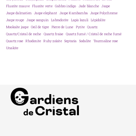
Fluorite mauve
Fluorite verte
Gabbro indigo
Jade blanche
Jaspe
Jaspe dalmatien
Jaspe elephant
Jaspe Kambamba
Jaspe Polychrome
Jaspe rouge
Jaspe sanguin
Labradorite
Lapis lazuli
Lépidolite
Mookaïte jaspe
Oeil de tigre
Pierre de Lune
Pyrite
Quartz
Quartz/Cristal de roche
Quartz fraise
Quartz fumé / Cristal de roche fumé
Quartz rose
Rhodonite
Ruby zoïsite
Septaria
Sodalite
Tourmaline rose
Unakite