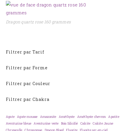
Dragon quartz rose 160 grammes
Filtrer par Tarif
Filtrer par Forme
Filtrer par Couleur
Filtrer par Chakra
Agate
Agate mousse
Amazonite
Améthyste
Améthyste chevron
Apatite
Aventurine bleue
Aventurine verte
Bois Silicifié
Calcite
Calcite Jaune
Chrysocolle
Chrysoprase
Dragon Blood
Fluorite
Fluorite arc-en-ciel