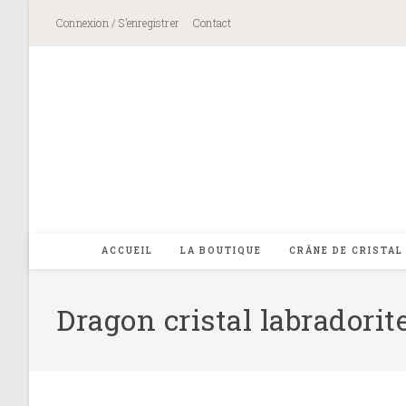
Skip
Connexion / S’enregistrer
Contact
to
content
ACCUEIL
LA BOUTIQUE
CRÂNE DE CRISTAL
Dragon cristal labradori