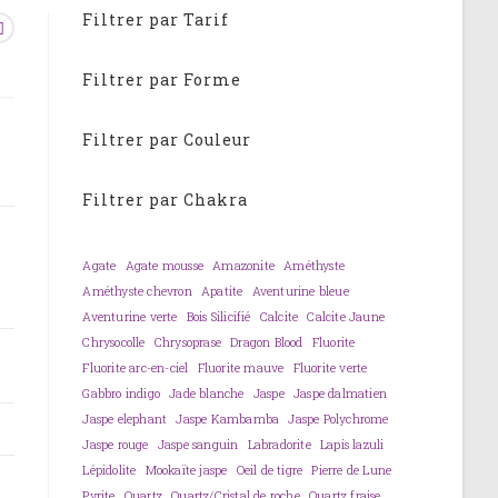
Filtrer par Tarif
Filtrer par Forme
Filtrer par Couleur
Filtrer par Chakra
Agate
Agate mousse
Amazonite
Améthyste
Améthyste chevron
Apatite
Aventurine bleue
Aventurine verte
Bois Silicifié
Calcite
Calcite Jaune
Chrysocolle
Chrysoprase
Dragon Blood
Fluorite
Fluorite arc-en-ciel
Fluorite mauve
Fluorite verte
Gabbro indigo
Jade blanche
Jaspe
Jaspe dalmatien
Jaspe elephant
Jaspe Kambamba
Jaspe Polychrome
Jaspe rouge
Jaspe sanguin
Labradorite
Lapis lazuli
Lépidolite
Mookaïte jaspe
Oeil de tigre
Pierre de Lune
Pyrite
Quartz
Quartz/Cristal de roche
Quartz fraise