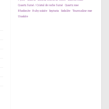
Quartz fumé / Cristal de roche fumé
Quartz rose
Rhodonite
Ruby zoïsite
Septaria
Sodalite
Tourmaline rose
Unakite