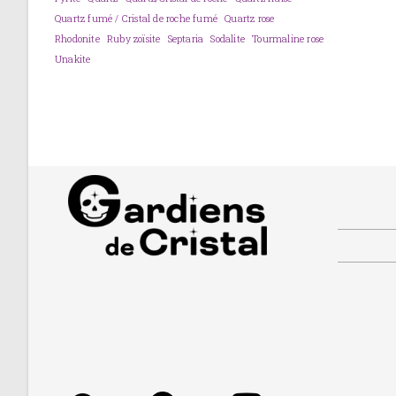
Quartz fumé / Cristal de roche fumé
Quartz rose
Rhodonite
Ruby zoïsite
Septaria
Sodalite
Tourmaline rose
Unakite