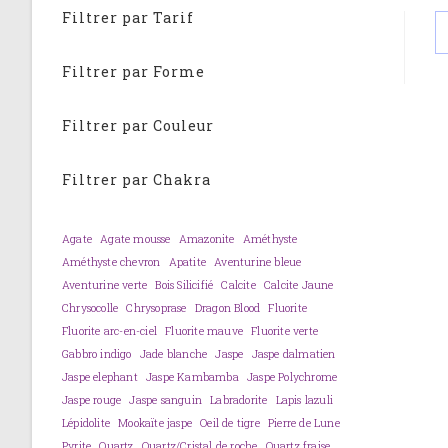
Filtrer par Tarif
Filtrer par Forme
Filtrer par Couleur
Filtrer par Chakra
Agate
Agate mousse
Amazonite
Améthyste
Améthyste chevron
Apatite
Aventurine bleue
Aventurine verte
Bois Silicifié
Calcite
Calcite Jaune
Chrysocolle
Chrysoprase
Dragon Blood
Fluorite
Fluorite arc-en-ciel
Fluorite mauve
Fluorite verte
Gabbro indigo
Jade blanche
Jaspe
Jaspe dalmatien
Jaspe elephant
Jaspe Kambamba
Jaspe Polychrome
Jaspe rouge
Jaspe sanguin
Labradorite
Lapis lazuli
Lépidolite
Mookaïte jaspe
Oeil de tigre
Pierre de Lune
Pyrite
Quartz
Quartz/Cristal de roche
Quartz fraise