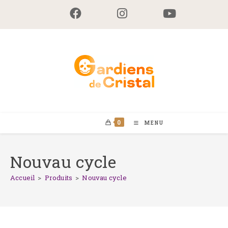
Skip
to
content
0
MENU
Nouvau cycle
Accueil
>
Produits
>
Nouvau cycle