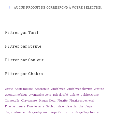
AUCUN PRODUIT NE CORRESPOND À VOTRE SÉLECTION.
Filtrer par Tarif
Filtrer par Forme
Filtrer par Couleur
Filtrer par Chakra
Agate
Agate mousse
Amazonite
Améthyste
Améthyste chevron
Apatite
Aventurine bleue
Aventurine verte
Bois Silicifié
Calcite
Calcite Jaune
Chrysocolle
Chrysoprase
Dragon Blood
Fluorite
Fluorite arc-en-ciel
Fluorite mauve
Fluorite verte
Gabbro indigo
Jade blanche
Jaspe
Jaspe dalmatien
Jaspe elephant
Jaspe Kambamba
Jaspe Polychrome