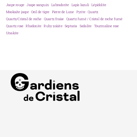
Jaspe rouge
Jaspe sanguin
Labradorite
Lapis lazuli
Lépidolite
Mookaïte jaspe
Oeil de tigre
Pierre de Lune
Pyrite
Quartz
Quartz/Cristal de roche
Quartz fraise
Quartz fumé / Cristal de roche fumé
Quartz rose
Rhodonite
Ruby zoïsite
Septaria
Sodalite
Tourmaline rose
Unakite