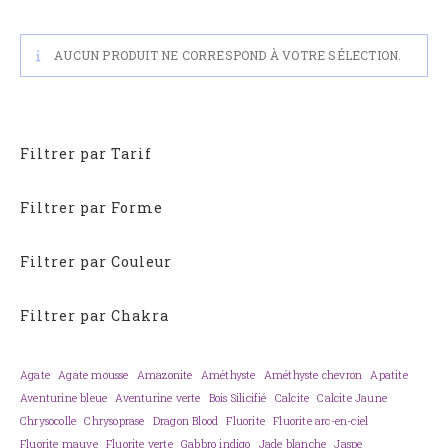
AUCUN PRODUIT NE CORRESPOND À VOTRE SÉLECTION.
Filtrer par Tarif
Filtrer par Forme
Filtrer par Couleur
Filtrer par Chakra
Agate
Agate mousse
Amazonite
Améthyste
Améthyste chevron
Apatite
Aventurine bleue
Aventurine verte
Bois Silicifié
Calcite
Calcite Jaune
Chrysocolle
Chrysoprase
Dragon Blood
Fluorite
Fluorite arc-en-ciel
Fluorite mauve
Fluorite verte
Gabbro indigo
Jade blanche
Jaspe