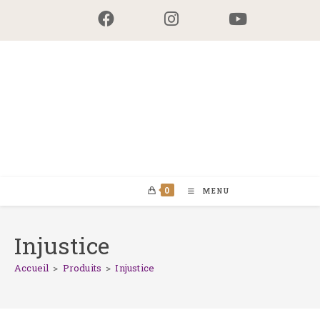
Skip
to
content
0
MENU
Injustice
Accueil
>
Produits
>
Injustice