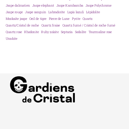
Jaspe dalmatien
Jaspe elephant
Jaspe Kambamba
Jaspe Polychrome
Jaspe rouge
Jaspe sanguin
Labradorite
Lapis lazuli
Lépidolite
Mookaïte jaspe
Oeil de tigre
Pierre de Lune
Pyrite
Quartz
Quartz/Cristal de roche
Quartz fraise
Quartz fumé / Cristal de roche fumé
Quartz rose
Rhodonite
Ruby zoïsite
Septaria
Sodalite
Tourmaline rose
Unakite