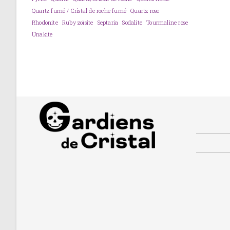
Quartz fumé / Cristal de roche fumé
Quartz rose
Rhodonite
Ruby zoïsite
Septaria
Sodalite
Tourmaline rose
Unakite