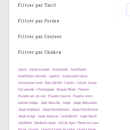
Filtrer par Tarif
Filtrer par Forme
Filtrer par Couleur
Filtrer par Chakra
Agate
Agate mousse
Amazonite
Améthyste
Améthyste chevron
Apatite
Aventurine bleue
Aventurine verte
Bois Silicifié
Calcite
Calcite Jaune
Chrysocolle
Chrysoprase
Dragon Blood
Fluorite
Fluorite arc-en-ciel
Fluorite mauve
Fluorite verte
Gabbro indigo
Jade blanche
Jaspe
Jaspe dalmatien
Jaspe elephant
Jaspe Kambamba
Jaspe Polychrome
Jaspe rouge
Jaspe sanguin
Labradorite
Lapis lazuli
Lépidolite
Mookaïte jaspe
Oeil de tigre
Pierre de Lune
Pyrite
Quartz
Quartz/Cristal de roche
Quartz fraise