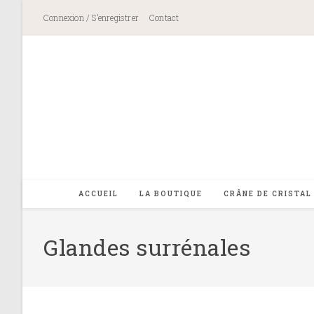
Skip
Connexion / S’enregistrer
Contact
to
content
ACCUEIL
LA BOUTIQUE
CRÂNE DE CRISTAL
Glandes surrénales