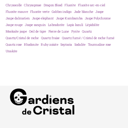
Chrysocolle
Chrysoprase
Dragon Blood
Fluorite
Fluorite arc-en-ciel
Fluorite mauve
Fluorite verte
Gabbro indigo
Jade blanche
Jaspe
Jaspe dalmatien
Jaspe elephant
Jaspe Kambamba
Jaspe Polychrome
Jaspe rouge
Jaspe sanguin
Labradorite
Lapis lazuli
Lépidolite
Mookaïte jaspe
Oeil de tigre
Pierre de Lune
Pyrite
Quartz
Quartz/Cristal de roche
Quartz fraise
Quartz fumé / Cristal de roche fumé
Quartz rose
Rhodonite
Ruby zoïsite
Septaria
Sodalite
Tourmaline rose
Unakite