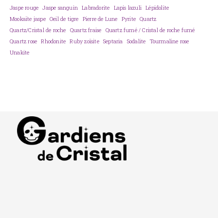
Jaspe rouge
Jaspe sanguin
Labradorite
Lapis lazuli
Lépidolite
Mookaïte jaspe
Oeil de tigre
Pierre de Lune
Pyrite
Quartz
Quartz/Cristal de roche
Quartz fraise
Quartz fumé / Cristal de roche fumé
Quartz rose
Rhodonite
Ruby zoïsite
Septaria
Sodalite
Tourmaline rose
Unakite