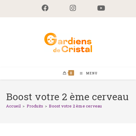
Skip
to
content
0
MENU
Boost votre 2 ème cerveau
Accueil
>
Produits
>
Boost votre 2 ème cerveau