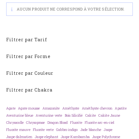
AUCUN PRODUIT NE CORRESPOND À VOTRE SÉLECTION.
Filtrer par Tarif
Filtrer par Forme
Filtrer par Couleur
Filtrer par Chakra
Agate
Agate mousse
Amazonite
Améthyste
Améthyste chevron
Apatite
Aventurine bleue
Aventurine verte
Bois Silicifié
Calcite
Calcite Jaune
Chrysocolle
Chrysoprase
Dragon Blood
Fluorite
Fluorite arc-en-ciel
Fluorite mauve
Fluorite verte
Gabbro indigo
Jade blanche
Jaspe
Jaspe dalmatien
Jaspe elephant
Jaspe Kambamba
Jaspe Polychrome