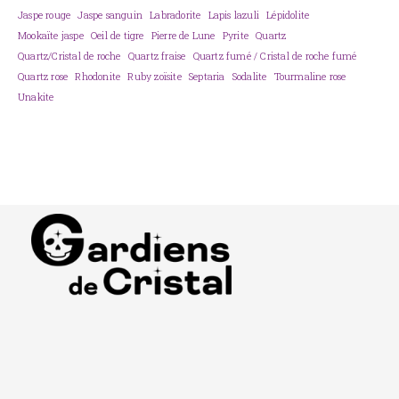
Jaspe rouge
Jaspe sanguin
Labradorite
Lapis lazuli
Lépidolite
Mookaïte jaspe
Oeil de tigre
Pierre de Lune
Pyrite
Quartz
Quartz/Cristal de roche
Quartz fraise
Quartz fumé / Cristal de roche fumé
Quartz rose
Rhodonite
Ruby zoïsite
Septaria
Sodalite
Tourmaline rose
Unakite