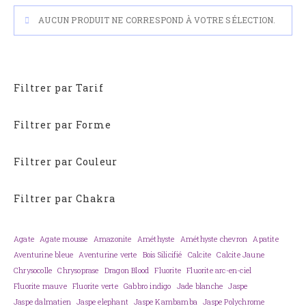
AUCUN PRODUIT NE CORRESPOND À VOTRE SÉLECTION.
Filtrer par Tarif
Filtrer par Forme
Filtrer par Couleur
Filtrer par Chakra
Agate
Agate mousse
Amazonite
Améthyste
Améthyste chevron
Apatite
Aventurine bleue
Aventurine verte
Bois Silicifié
Calcite
Calcite Jaune
Chrysocolle
Chrysoprase
Dragon Blood
Fluorite
Fluorite arc-en-ciel
Fluorite mauve
Fluorite verte
Gabbro indigo
Jade blanche
Jaspe
Jaspe dalmatien
Jaspe elephant
Jaspe Kambamba
Jaspe Polychrome