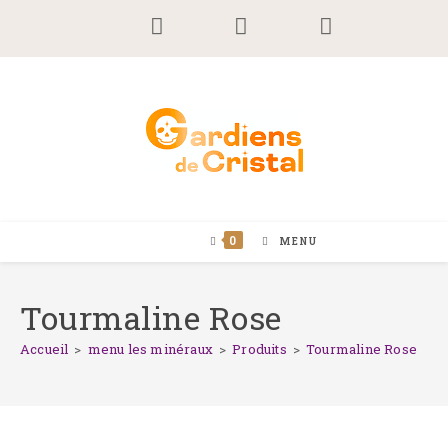
Skip
to
content
0
MENU
Tourmaline Rose
Accueil
>
menu les minéraux
>
Produits
>
Tourmaline Rose