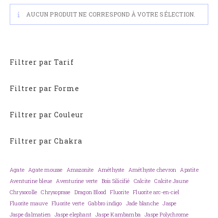
AUCUN PRODUIT NE CORRESPOND À VOTRE SÉLECTION.
Filtrer par Tarif
Filtrer par Forme
Filtrer par Couleur
Filtrer par Chakra
Agate
Agate mousse
Amazonite
Améthyste
Améthyste chevron
Apatite
Aventurine bleue
Aventurine verte
Bois Silicifié
Calcite
Calcite Jaune
Chrysocolle
Chrysoprase
Dragon Blood
Fluorite
Fluorite arc-en-ciel
Fluorite mauve
Fluorite verte
Gabbro indigo
Jade blanche
Jaspe
Jaspe dalmatien
Jaspe elephant
Jaspe Kambamba
Jaspe Polychrome