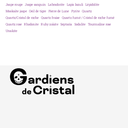
Jaspe rouge
Jaspe sanguin
Labradorite
Lapis lazuli
Lépidolite
Mookaïte jaspe
Oeil de tigre
Pierre de Lune
Pyrite
Quartz
Quartz/Cristal de roche
Quartz fraise
Quartz fumé / Cristal de roche fumé
Quartz rose
Rhodonite
Ruby zoïsite
Septaria
Sodalite
Tourmaline rose
Unakite