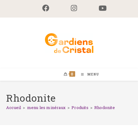
Skip
to
content
0
MENU
Rhodonite
Accueil
>
menu les minéraux
>
Produits
>
Rhodonite