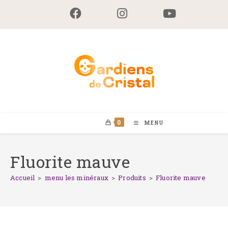
Skip
to
content
0
MENU
Fluorite mauve
Accueil
>
menu les minéraux
>
Produits
>
Fluorite mauve