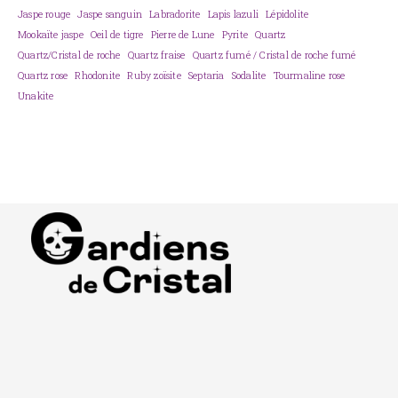
Jaspe rouge
Jaspe sanguin
Labradorite
Lapis lazuli
Lépidolite
Mookaïte jaspe
Oeil de tigre
Pierre de Lune
Pyrite
Quartz
Quartz/Cristal de roche
Quartz fraise
Quartz fumé / Cristal de roche fumé
Quartz rose
Rhodonite
Ruby zoïsite
Septaria
Sodalite
Tourmaline rose
Unakite