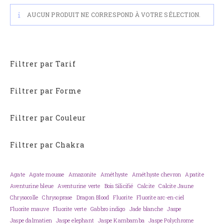
AUCUN PRODUIT NE CORRESPOND À VOTRE SÉLECTION.
Filtrer par Tarif
Filtrer par Forme
Filtrer par Couleur
Filtrer par Chakra
Agate
Agate mousse
Amazonite
Améthyste
Améthyste chevron
Apatite
Aventurine bleue
Aventurine verte
Bois Silicifié
Calcite
Calcite Jaune
Chrysocolle
Chrysoprase
Dragon Blood
Fluorite
Fluorite arc-en-ciel
Fluorite mauve
Fluorite verte
Gabbro indigo
Jade blanche
Jaspe
Jaspe dalmatien
Jaspe elephant
Jaspe Kambamba
Jaspe Polychrome