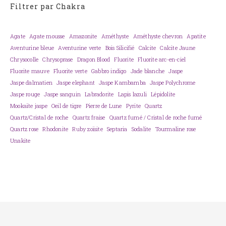
Filtrer par Chakra
Agate
Agate mousse
Amazonite
Améthyste
Améthyste chevron
Apatite
Aventurine bleue
Aventurine verte
Bois Silicifié
Calcite
Calcite Jaune
Chrysocolle
Chrysoprase
Dragon Blood
Fluorite
Fluorite arc-en-ciel
Fluorite mauve
Fluorite verte
Gabbro indigo
Jade blanche
Jaspe
Jaspe dalmatien
Jaspe elephant
Jaspe Kambamba
Jaspe Polychrome
Jaspe rouge
Jaspe sanguin
Labradorite
Lapis lazuli
Lépidolite
Mookaïte jaspe
Oeil de tigre
Pierre de Lune
Pyrite
Quartz
Quartz/Cristal de roche
Quartz fraise
Quartz fumé / Cristal de roche fumé
Quartz rose
Rhodonite
Ruby zoïsite
Septaria
Sodalite
Tourmaline rose
Unakite