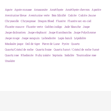
Agate
Agate mousse
Amazonite
Améthyste
Améthyste chevron
Apatite
Aventurine bleue
Aventurine verte
Bois Silicifié
Calcite
Calcite Jaune
Chrysocolle
Chrysoprase
Dragon Blood
Fluorite
Fluorite arc-en-ciel
Fluorite mauve
Fluorite verte
Gabbro indigo
Jade blanche
Jaspe
Jaspe dalmatien
Jaspe elephant
Jaspe Kambamba
Jaspe Polychrome
Jaspe rouge
Jaspe sanguin
Labradorite
Lapis lazuli
Lépidolite
Mookaïte jaspe
Oeil de tigre
Pierre de Lune
Pyrite
Quartz
Quartz/Cristal de roche
Quartz fraise
Quartz fumé / Cristal de roche fumé
Quartz rose
Rhodonite
Ruby zoïsite
Septaria
Sodalite
Tourmaline rose
Unakite