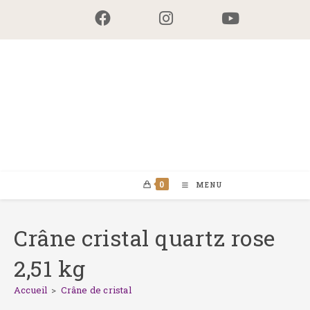
Skip
to
content
0
MENU
Crâne cristal quartz rose
2,51 kg
Accueil
>
Crâne de cristal