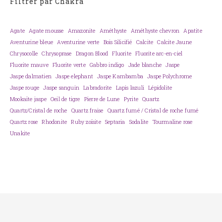
Filtrer par Chakra
Agate
Agate mousse
Amazonite
Améthyste
Améthyste chevron
Apatite
Aventurine bleue
Aventurine verte
Bois Silicifié
Calcite
Calcite Jaune
Chrysocolle
Chrysoprase
Dragon Blood
Fluorite
Fluorite arc-en-ciel
Fluorite mauve
Fluorite verte
Gabbro indigo
Jade blanche
Jaspe
Jaspe dalmatien
Jaspe elephant
Jaspe Kambamba
Jaspe Polychrome
Jaspe rouge
Jaspe sanguin
Labradorite
Lapis lazuli
Lépidolite
Mookaïte jaspe
Oeil de tigre
Pierre de Lune
Pyrite
Quartz
Quartz/Cristal de roche
Quartz fraise
Quartz fumé / Cristal de roche fumé
Quartz rose
Rhodonite
Ruby zoïsite
Septaria
Sodalite
Tourmaline rose
Unakite