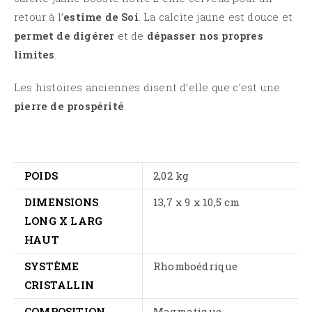
retour à l’
estime de
Soi
.
La calcite jaune est douce et
permet de digérer
et de
dépasser nos propres
limites
.
Les histoires anciennes disent d’elle que c’est une
pierre de prospérité
.
POIDS
2,02 kg
DIMENSIONS
13,7 x 9 x 10,5 cm
LONG X LARG
HAUT
SYSTÈME
Rhomboédrique
CRISTALLIN
COMPOSITION
Magmatique,