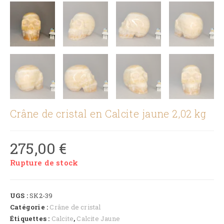
Crâne de cristal en Calcite jaune 2,02 kg
275,00
€
Rupture de stock
UGS :
SK2-39
Catégorie :
Crâne de cristal
Étiquettes :
Calcite
,
Calcite Jaune