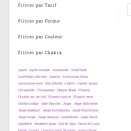
Filtrer par Tarif
Filtrer par Forme
Filtrer par Couleur
Filtrer par Chakra
Agate
Agate mousse
Amazonite
Améthyste
Améthyste chevron
Apatite
Aventurine bleue
Aventurine verte
Bois Silicifié
Calcite
Calcite Jaune
Chrysocolle
Chrysoprase
Dragon Blood
Fluorite
Fluorite arc-en-ciel
Fluorite mauve
Fluorite verte
Gabbro indigo
Jade blanche
Jaspe
Jaspe dalmatien
Jaspe elephant
Jaspe Kambamba
Jaspe Polychrome
Jaspe rouge
Jaspe sanguin
Labradorite
Lapis lazuli
Lépidolite
Mookaïte jaspe
Oeil de tigre
Pierre de Lune
Pyrite
Quartz
Quartz/Cristal de roche
Quartz fraise