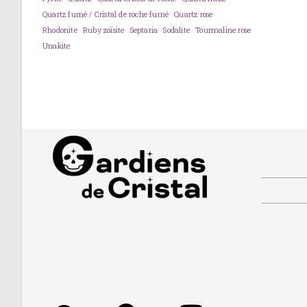
Quartz fumé / Cristal de roche fumé
Quartz rose
Rhodonite
Ruby zoïsite
Septaria
Sodalite
Tourmaline rose
Unakite