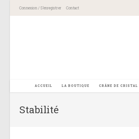
Skip
Connexion / S’enregistrer
Contact
to
content
ACCUEIL
LA BOUTIQUE
CRÂNE DE CRISTAL
Stabilité