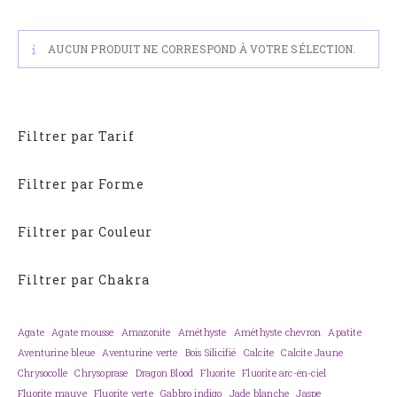
AUCUN PRODUIT NE CORRESPOND À VOTRE SÉLECTION.
Filtrer par Tarif
Filtrer par Forme
Filtrer par Couleur
Filtrer par Chakra
Agate
Agate mousse
Amazonite
Améthyste
Améthyste chevron
Apatite
Aventurine bleue
Aventurine verte
Bois Silicifié
Calcite
Calcite Jaune
Chrysocolle
Chrysoprase
Dragon Blood
Fluorite
Fluorite arc-en-ciel
Fluorite mauve
Fluorite verte
Gabbro indigo
Jade blanche
Jaspe