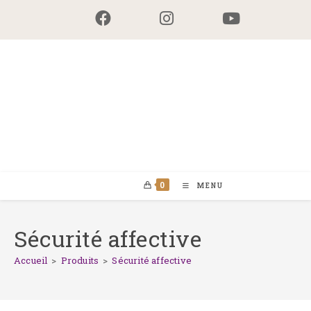
Skip
to
content
0
MENU
Sécurité affective
Accueil
>
Produits
>
Sécurité affective