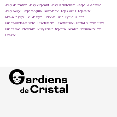
Jaspe dalmatien
Jaspe elephant
Jaspe Kambamba
Jaspe Polychrome
Jaspe rouge
Jaspe sanguin
Labradorite
Lapis lazuli
Lépidolite
Mookaïte jaspe
Oeil de tigre
Pierre de Lune
Pyrite
Quartz
Quartz/Cristal de roche
Quartz fraise
Quartz fumé / Cristal de roche fumé
Quartz rose
Rhodonite
Ruby zoïsite
Septaria
Sodalite
Tourmaline rose
Unakite