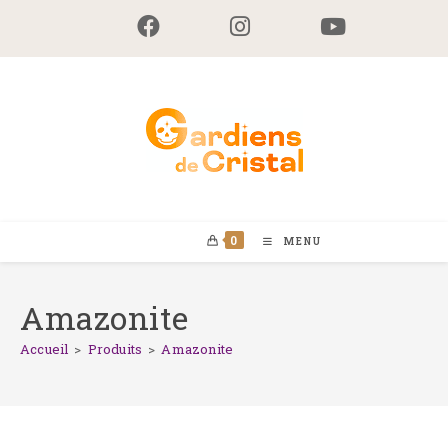
Skip
to
content
0
MENU
Amazonite
Accueil
>
Produits
>
Amazonite