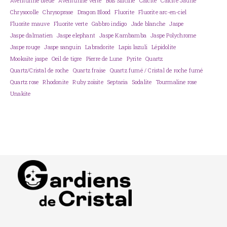
Aventurine bleue
Aventurine verte
Bois Silicifié
Calcite
Calcite Jaune
Chrysocolle
Chrysoprase
Dragon Blood
Fluorite
Fluorite arc-en-ciel
Fluorite mauve
Fluorite verte
Gabbro indigo
Jade blanche
Jaspe
Jaspe dalmatien
Jaspe elephant
Jaspe Kambamba
Jaspe Polychrome
Jaspe rouge
Jaspe sanguin
Labradorite
Lapis lazuli
Lépidolite
Mookaïte jaspe
Oeil de tigre
Pierre de Lune
Pyrite
Quartz
Quartz/Cristal de roche
Quartz fraise
Quartz fumé / Cristal de roche fumé
Quartz rose
Rhodonite
Ruby zoïsite
Septaria
Sodalite
Tourmaline rose
Unakite