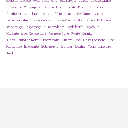
Aventurine bleue
Aventurine verte
Bois Silicifié
Calcite
Calcite Jaune
Chrysocolle
Chrysoprase
Dragon Blood
Fluorite
Fluorite arc-en-ciel
Fluorite mauve
Fluorite verte
Gabbro indigo
Jade blanche
Jaspe
Jaspe dalmatien
Jaspe elephant
Jaspe Kambamba
Jaspe Polychrome
Jaspe rouge
Jaspe sanguin
Labradorite
Lapis lazuli
Lépidolite
Mookaïte jaspe
Oeil de tigre
Pierre de Lune
Pyrite
Quartz
Quartz/Cristal de roche
Quartz fraise
Quartz fumé / Cristal de roche fumé
Quartz rose
Rhodonite
Ruby zoïsite
Septaria
Sodalite
Tourmaline rose
Unakite