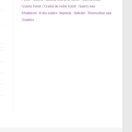
Quartz fumé / Cristal de roche fumé
Quartz rose
Rhodonite
Ruby zoïsite
Septaria
Sodalite
Tourmaline rose
Unakite