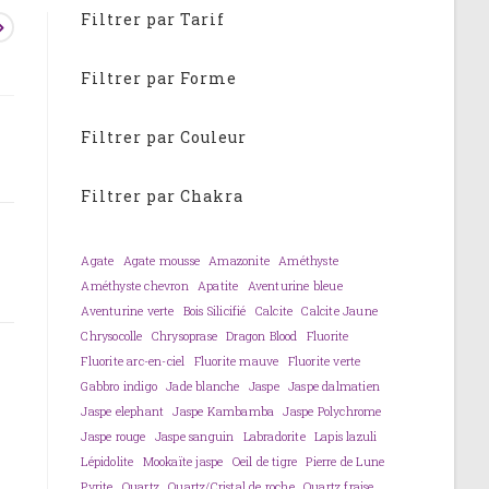
Filtrer par Tarif
Filtrer par Forme
Filtrer par Couleur
Filtrer par Chakra
Agate
Agate mousse
Amazonite
Améthyste
Améthyste chevron
Apatite
Aventurine bleue
Aventurine verte
Bois Silicifié
Calcite
Calcite Jaune
Chrysocolle
Chrysoprase
Dragon Blood
Fluorite
Fluorite arc-en-ciel
Fluorite mauve
Fluorite verte
Gabbro indigo
Jade blanche
Jaspe
Jaspe dalmatien
Jaspe elephant
Jaspe Kambamba
Jaspe Polychrome
Jaspe rouge
Jaspe sanguin
Labradorite
Lapis lazuli
Lépidolite
Mookaïte jaspe
Oeil de tigre
Pierre de Lune
Pyrite
Quartz
Quartz/Cristal de roche
Quartz fraise