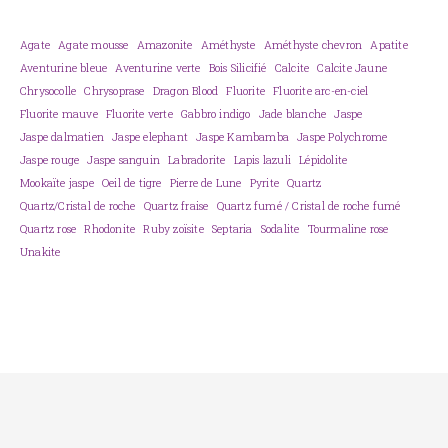
Agate
Agate mousse
Amazonite
Améthyste
Améthyste chevron
Apatite
Aventurine bleue
Aventurine verte
Bois Silicifié
Calcite
Calcite Jaune
Chrysocolle
Chrysoprase
Dragon Blood
Fluorite
Fluorite arc-en-ciel
Fluorite mauve
Fluorite verte
Gabbro indigo
Jade blanche
Jaspe
Jaspe dalmatien
Jaspe elephant
Jaspe Kambamba
Jaspe Polychrome
Jaspe rouge
Jaspe sanguin
Labradorite
Lapis lazuli
Lépidolite
Mookaïte jaspe
Oeil de tigre
Pierre de Lune
Pyrite
Quartz
Quartz/Cristal de roche
Quartz fraise
Quartz fumé / Cristal de roche fumé
Quartz rose
Rhodonite
Ruby zoïsite
Septaria
Sodalite
Tourmaline rose
Unakite