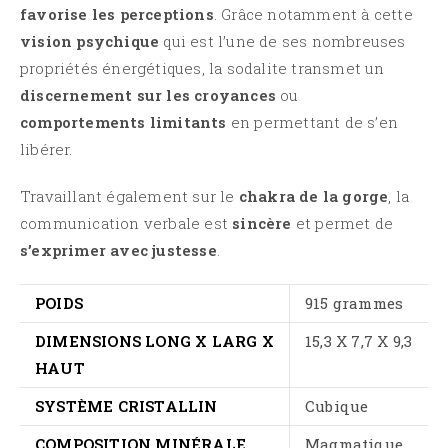
favorise les perceptions
.
Grâce notamment à cette
vision psychique
qui est l’une de ses nombreuses
propriétés énergétiques, la
sodalite
transmet un
discernement sur les croyances
ou
comportements limitants
en permettant de s’en
libérer.
Travaillant également sur le
chakra de la gorge
, la
communication verbale est
sincère
et permet de
s’exprimer avec justesse
.
POIDS
915 grammes
DIMENSIONS LONG X LARG X
15,3 X 7,7 X 9,3
HAUT
SYSTÈME CRISTALLIN
Cubique
COMPOSITION MINÉRALE
Magmatique