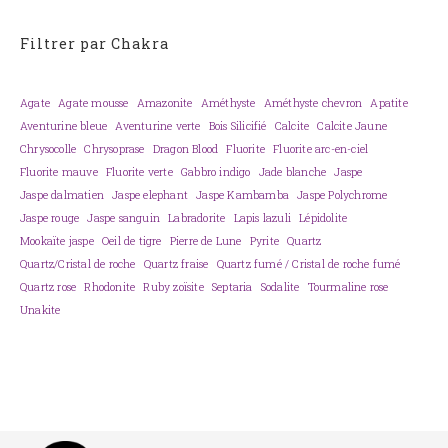
Filtrer par Chakra
Agate
Agate mousse
Amazonite
Améthyste
Améthyste chevron
Apatite
Aventurine bleue
Aventurine verte
Bois Silicifié
Calcite
Calcite Jaune
Chrysocolle
Chrysoprase
Dragon Blood
Fluorite
Fluorite arc-en-ciel
Fluorite mauve
Fluorite verte
Gabbro indigo
Jade blanche
Jaspe
Jaspe dalmatien
Jaspe elephant
Jaspe Kambamba
Jaspe Polychrome
Jaspe rouge
Jaspe sanguin
Labradorite
Lapis lazuli
Lépidolite
Mookaïte jaspe
Oeil de tigre
Pierre de Lune
Pyrite
Quartz
Quartz/Cristal de roche
Quartz fraise
Quartz fumé / Cristal de roche fumé
Quartz rose
Rhodonite
Ruby zoïsite
Septaria
Sodalite
Tourmaline rose
Unakite