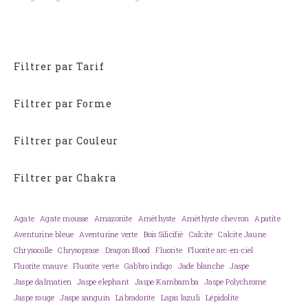
Filtrer par Tarif
Filtrer par Forme
Filtrer par Couleur
Filtrer par Chakra
Agate
Agate mousse
Amazonite
Améthyste
Améthyste chevron
Apatite
Aventurine bleue
Aventurine verte
Bois Silicifié
Calcite
Calcite Jaune
Chrysocolle
Chrysoprase
Dragon Blood
Fluorite
Fluorite arc-en-ciel
Fluorite mauve
Fluorite verte
Gabbro indigo
Jade blanche
Jaspe
Jaspe dalmatien
Jaspe elephant
Jaspe Kambamba
Jaspe Polychrome
Jaspe rouge
Jaspe sanguin
Labradorite
Lapis lazuli
Lépidolite