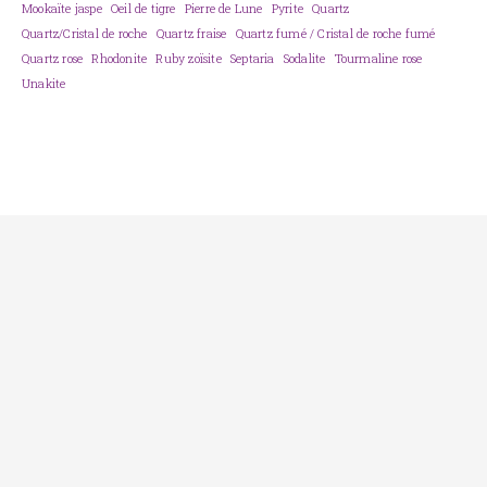
Mookaïte jaspe
Oeil de tigre
Pierre de Lune
Pyrite
Quartz
Quartz/Cristal de roche
Quartz fraise
Quartz fumé / Cristal de roche fumé
Quartz rose
Rhodonite
Ruby zoïsite
Septaria
Sodalite
Tourmaline rose
Unakite