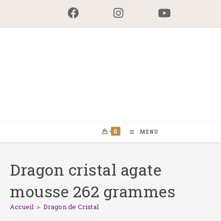
Skip
to
content
0
MENU
Dragon cristal agate
mousse 262 grammes
Accueil
>
Dragon de Cristal