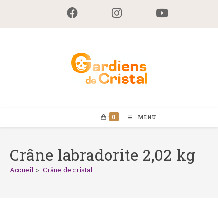
Skip
to
content
0
MENU
Crâne labradorite 2,02 kg
Accueil
>
Crâne de cristal