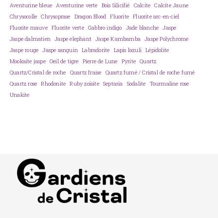
Aventurine bleue
Aventurine verte
Bois Silicifié
Calcite
Calcite Jaune
Chrysocolle
Chrysoprase
Dragon Blood
Fluorite
Fluorite arc-en-ciel
Fluorite mauve
Fluorite verte
Gabbro indigo
Jade blanche
Jaspe
Jaspe dalmatien
Jaspe elephant
Jaspe Kambamba
Jaspe Polychrome
Jaspe rouge
Jaspe sanguin
Labradorite
Lapis lazuli
Lépidolite
Mookaïte jaspe
Oeil de tigre
Pierre de Lune
Pyrite
Quartz
Quartz/Cristal de roche
Quartz fraise
Quartz fumé / Cristal de roche fumé
Quartz rose
Rhodonite
Ruby zoïsite
Septaria
Sodalite
Tourmaline rose
Unakite