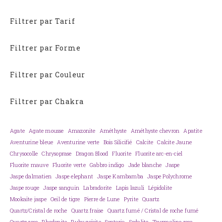
Filtrer par Tarif
Filtrer par Forme
Filtrer par Couleur
Filtrer par Chakra
Agate
Agate mousse
Amazonite
Améthyste
Améthyste chevron
Apatite
Aventurine bleue
Aventurine verte
Bois Silicifié
Calcite
Calcite Jaune
Chrysocolle
Chrysoprase
Dragon Blood
Fluorite
Fluorite arc-en-ciel
Fluorite mauve
Fluorite verte
Gabbro indigo
Jade blanche
Jaspe
Jaspe dalmatien
Jaspe elephant
Jaspe Kambamba
Jaspe Polychrome
Jaspe rouge
Jaspe sanguin
Labradorite
Lapis lazuli
Lépidolite
Mookaïte jaspe
Oeil de tigre
Pierre de Lune
Pyrite
Quartz
Quartz/Cristal de roche
Quartz fraise
Quartz fumé / Cristal de roche fumé
Quartz rose
Rhodonite
Ruby zoïsite
Septaria
Sodalite
Tourmaline rose