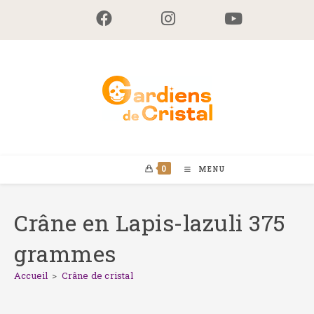
Skip
to
content
0
MENU
Crâne en Lapis-lazuli 375
grammes
Accueil
>
Crâne de cristal