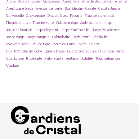
Agate
Agate mousse
Amazonite
Améthyste
Améthyste chevron
Apatite
Aventurine bleue
Aventurine verte
Bois Silicifié
Calcite
Calcite Jaune
Chrysocolle
Chrysoprase
Dragon Blood
Fluorite
Fluorite arc-en-ciel
Fluorite mauve
Fluorite verte
Gabbro indigo
Jade blanche
Jaspe
Jaspe dalmatien
Jaspe elephant
Jaspe Kambamba
Jaspe Polychrome
Jaspe rouge
Jaspe sanguin
Labradorite
Lapis lazuli
Lépidolite
Mookaïte jaspe
Oeil de tigre
Pierre de Lune
Pyrite
Quartz
Quartz/Cristal de roche
Quartz fraise
Quartz fumé / Cristal de roche fumé
Quartz rose
Rhodonite
Ruby zoïsite
Septaria
Sodalite
Tourmaline rose
Unakite