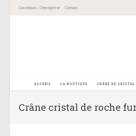
Skip
Connexion / S’enregistrer
Contact
to
content
ACCUEIL
LA BOUTIQUE
CRÂNE DE CRISTAL
Crâne cristal de roche fu