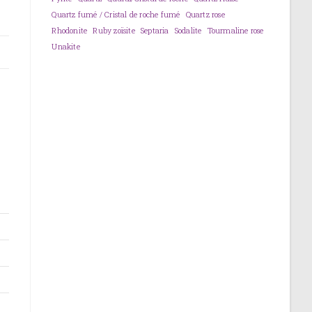
Quartz fumé / Cristal de roche fumé
Quartz rose
Rhodonite
Ruby zoïsite
Septaria
Sodalite
Tourmaline rose
Unakite