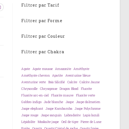
Filtrer par Tarif
Filtrer par Forme
Filtrer par Couleur
Filtrer par Chakra
Agate
Agate mousse
Amazonite
Améthyste
Améthyste chevron
Apatite
Aventurine bleue
Aventurine verte
Bois Silicifié
Calcite
Calcite Jaune
Chrysocolle
Chrysoprase
Dragon Blood
Fluorite
Fluorite arc-en-ciel
Fluorite mauve
Fluorite verte
Gabbro indigo
Jade blanche
Jaspe
Jaspe dalmatien
Jaspe elephant
Jaspe Kambamba
Jaspe Polychrome
Jaspe rouge
Jaspe sanguin
Labradorite
Lapis lazuli
Lépidolite
Mookaïte jaspe
Oeil de tigre
Pierre de Lune
Pyrite
Quartz
Quartz/Cristal de roche
Quartz fraise