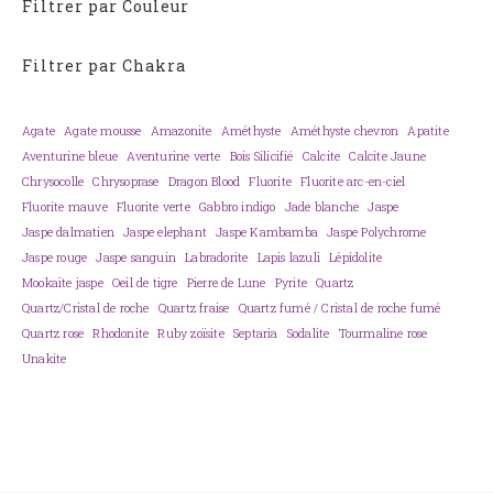
Filtrer par Couleur
Filtrer par Chakra
Agate
Agate mousse
Amazonite
Améthyste
Améthyste chevron
Apatite
Aventurine bleue
Aventurine verte
Bois Silicifié
Calcite
Calcite Jaune
Chrysocolle
Chrysoprase
Dragon Blood
Fluorite
Fluorite arc-en-ciel
Fluorite mauve
Fluorite verte
Gabbro indigo
Jade blanche
Jaspe
Jaspe dalmatien
Jaspe elephant
Jaspe Kambamba
Jaspe Polychrome
Jaspe rouge
Jaspe sanguin
Labradorite
Lapis lazuli
Lépidolite
Mookaïte jaspe
Oeil de tigre
Pierre de Lune
Pyrite
Quartz
Quartz/Cristal de roche
Quartz fraise
Quartz fumé / Cristal de roche fumé
Quartz rose
Rhodonite
Ruby zoïsite
Septaria
Sodalite
Tourmaline rose
Unakite