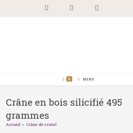
Skip
to
content
0
MENU
Crâne en bois silicifié 495
grammes
Accueil
>
Crâne de cristal